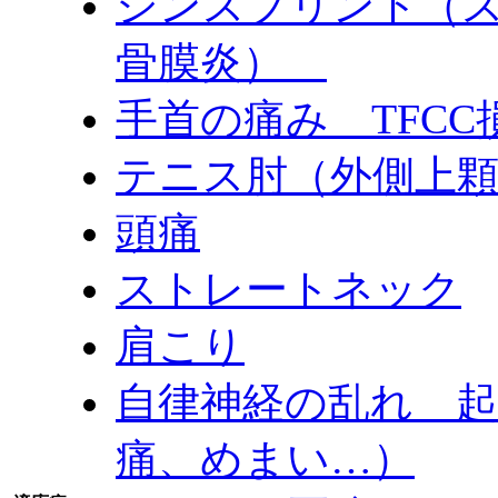
シンスプリント（
骨膜炎）
手首の痛み TFC
テニス肘（外側上
頭痛
ストレートネック
肩こり
自律神経の乱れ 
痛、めまい…）