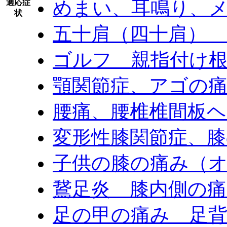
めまい、耳鳴り、
適応症
状
五十肩（四十肩）
ゴルフ 親指付け根
顎関節症、アゴの
腰痛、腰椎椎間板
変形性膝関節症、膝
子供の膝の痛み（
鵞足炎 膝内側の
足の甲の痛み 足