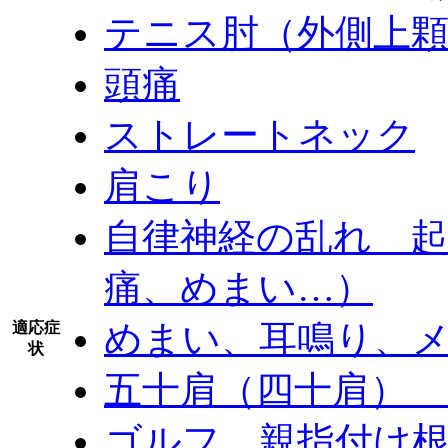
テニス肘（外側上
頭痛
ストレートネック
肩こり
自律神経の乱れ 
痛、めまい…）
めまい、耳鳴り、
適応症
状
五十肩（四十肩）
ゴルフ 親指付け根