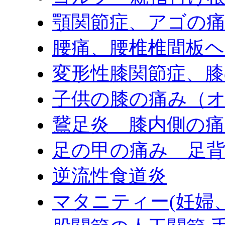
顎関節症、アゴの
腰痛、腰椎椎間板
変形性膝関節症、膝
子供の膝の痛み（
鵞足炎 膝内側の
足の甲の痛み 足
逆流性食道炎
マタニティー(妊婦