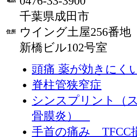
0476-33-3900
電話
千葉県成田市
ウイング土屋256番地
住所
新橋ビル102号室
頭痛 薬が効きにく
脊柱管狭窄症
シンスプリント（
骨膜炎）
手首の痛み TFC